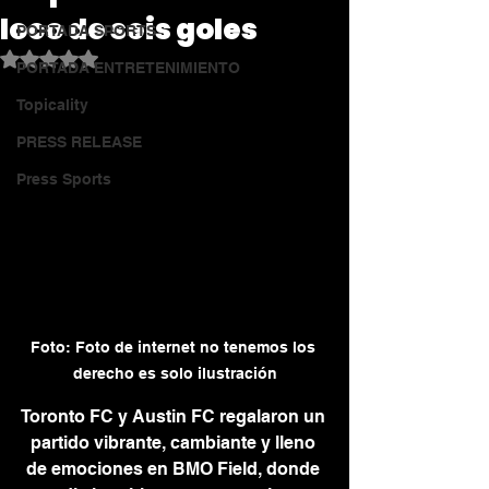
loco de seis goles
PORTADA SPORTS
Obtuvo NaN de 5 estrellas.
PORTADA ENTRETENIMIENTO
Topicality
PRESS RELEASE
Press Sports
Foto: Foto de internet no tenemos los 
derecho es solo ilustración
Toronto FC y Austin FC regalaron un 
partido vibrante, cambiante y lleno 
de emociones en BMO Field, donde 