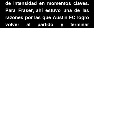
de intensidad en momentos claves. 
Para Fraser, ahí estuvo una de las 
razones por las que Austin FC logró 
volver al partido y terminar 
castigando a los Reds en una tarde 
de muchas emociones.
El entrenador también valoró la 
reacción de sus jugadores, 
especialmente en un partido que 
cambió de rumbo varias veces. “
They 
always, always keep fighting
”, dijo 
Fraser al referirse al carácter del 
grupo, satisfecho con la manera en 
que Toronto FC insistió hasta el final. 
Aun así, dejó claro que el equipo 
necesita ser más constante y más 
preciso para no seguir dejando 
puntos en casa.