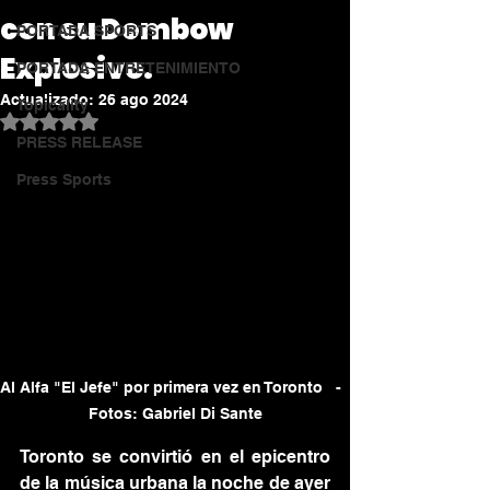
con su Dembow
PORTADA SPORTS
Explosivo.
PORTADA ENTRETENIMIENTO
Actualizado:
26 ago 2024
Topicality
Obtuvo NaN de 5 estrellas.
PRESS RELEASE
Press Sports
Al Alfa "El Jefe" por primera vez en Toronto   -  
Fotos: Gabriel Di Sante
Toronto se convirtió en el epicentro 
de la música urbana la noche de ayer 