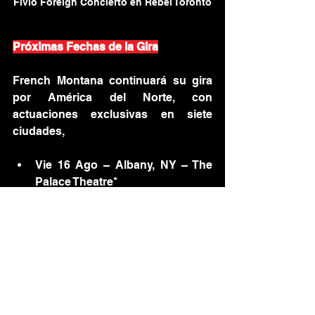
Fivio Foreign Concierto en Rebel Toronto
Próximas Fechas de la Gira
French Montana continuará su gira 
por América del Norte, con 
actuaciones exclusivas en siete 
ciudades, 
Vie 16 Ago – Albany, NY – The 
Palace Theatre*
Sáb 17 Ago — Boston, MA — 
Citizens House of Blues Boston
Jue 22 Ago – Pittsburgh, PA – 
Stage AE*
Sáb 24 Ago – Portsmouth, VA – 
Portsmouth Pavilion*
Dom 25 Ago — Philadelphia, PA 