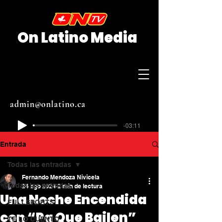
On Latino Media
admin@onlatino.ca
-03:11
Entrada
Todas las entradas
Fernando Mendoza Nivicela
Todas las entradas
24 ago 2024
2 min de lectura
Una Noche Encendida
FULLSPORTS
con “Pa Que Bailen”
TE LO CUENTO