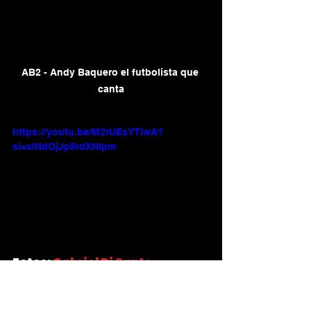
AB2 - Andy Baquero el futbolista que 
canta
https://youtu.be/M2rUEsYTiwA?
si=xlNdOjJp5rdXNlpm
Fotos:
Gabriel Di Sante.
Redacción: 
Fernando Mendoza 
Nivicela