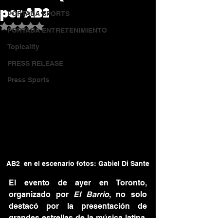
por AB2
PORTADA SPORTS
Obtuvo NaN de 5 estrellas.
PORTADA ENTRETENIMIENTO
Topicality
PRESS RELEASE
Press Sports
AB2  en el escenario fotos: Gabiel Di Sante
El evento de ayer en Toronto, 
organizado por 
El Barrio
, no solo 
destacó por la presentación de 
grandes estrellas de la música latina, 