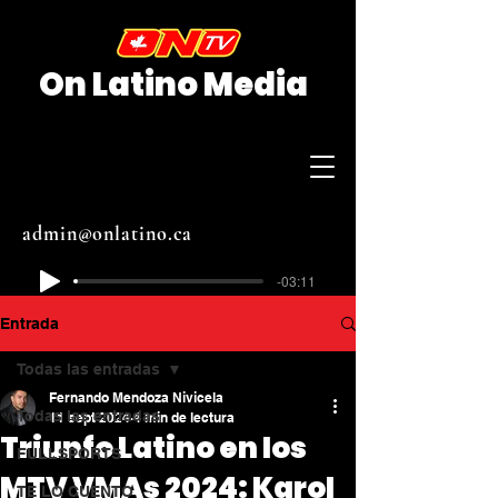
On Latino Media
admin@onlatino.ca
-03:11
Entrada
Todas las entradas
Fernando Mendoza Nivicela
Todas las entradas
11 sept 2024
4 min de lectura
Triunfo Latino en los
FULLSPORTS
MTV VMAs 2024: Karol
TE LO CUENTO