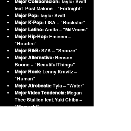
Mejor Colaboración:
 Taylor Swift 
feat. Post Malone – "Fortnight"
Mejor Pop:
 Taylor Swift
Mejor K-Pop:
 LISA – "Rockstar"
Mejor Latino:
 Anitta – "Mil Veces"
Mejor Hip-Hop:
 Eminem – 
"Houdini"
Mejor R&B:
 SZA – "Snooze"
Mejor Alternativo:
 Benson 
Boone – "Beautiful Things"
Mejor Rock:
 Lenny Kravitz – 
"Human"
Mejor Afrobeats:
 Tyla – "Water"
Mejor Video Tendencia:
 Megan 
Thee Stallion feat. Yuki Chiba – 
"Mamushi"
Mejor Dirección:
 Taylor Swift 
feat. Post Malone – "Fortnight"
Mejor Cinematografía:
 Ariana 