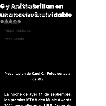
G y Anitta brillan en
PORTADA SPORTS
una noche inolvidable
PORTADA ENTRETENIMIENTO
Obtuvo NaN de 5 estrellas.
Topicality
PRESS RELEASE
Press Sports
Presentacion de Karol G - Fotos cortesia 
de Mtv
La noche de ayer 11 de septiembre, 
los premios MTV Video Music Awards 
2024 encendieron el UBS Arena de 