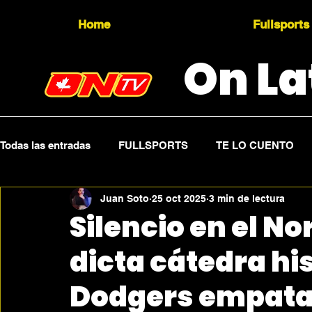
Home
Fullsports
On La
Todas las entradas
FULLSPORTS
TE LO CUENTO
Juan Soto
25 oct 2025
3 min de lectura
Topicality
PRESS RELEASE
Press Sports
Silencio en el N
dicta cátedra his
Dodgers empatan