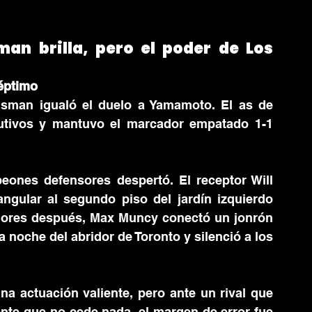
an brilla, pero el poder de Los 
séptimo
sman igualó el duelo a Yamamoto. El as de 
utivos y mantuvo el marcador empatado 1-1 
ones defensores despertó. El receptor Will 
gular al segundo piso del jardín izquierdo 
ores después, Max Muncy conectó un jonrón 
 noche del abridor de Toronto y silenció a los 
 actuación valiente, pero ante un rival que 
te que no cede nada, el margen de error fue 