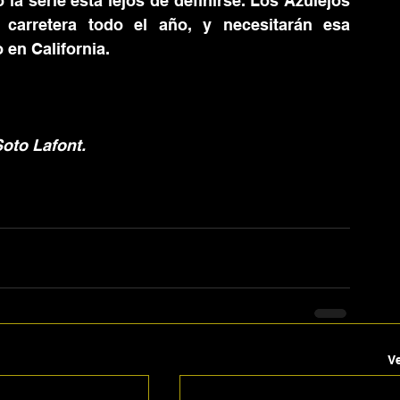
 la serie está lejos de definirse. Los Azulejos 
carretera todo el año, y necesitarán esa 
 en California.
oto Lafont.
V