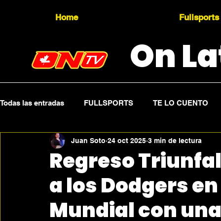
Home
Fullsports
On La
Todas las entradas
FULLSPORTS
TE LO CUENTO
Juan Soto
24 oct 2025
3 min de lectura
Topicality
PRESS RELEASE
Press Sports
Regreso Triunfal
a los Dodgers en e
Mundial con una