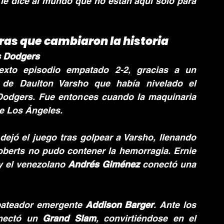
 le dice al mundo que no están aquí solo para 
ras que cambiaron la historia
os Dodgers
exto episodio empatado 2-2, gracias a un 
 de Daulton Varsho que había nivelado el 
 Dodgers. Fue entonces cuando la maquinaria 
de Los Ángeles.
dejó el juego tras golpear a Varsho, llenando 
oberts no pudo contener la hemorragia. Ernie 
y el venezolano 
Andrés Giménez
 conectó una 
bateador emergente 
Addison Barger
. Ante los 
nectó un 
Grand Slam
, convirtiéndose en el 