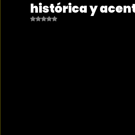
histórica y acent
Obtuvo NaN de 5 estrellas.