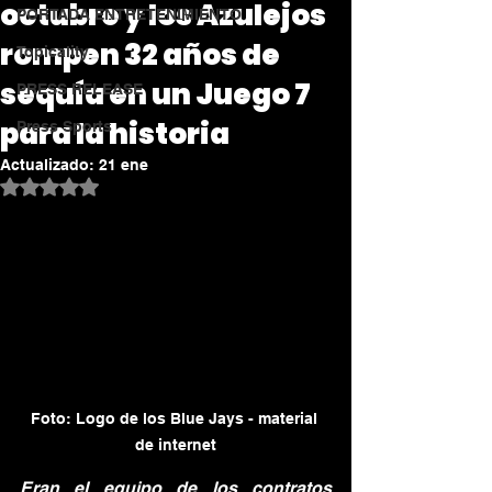
octubre y los Azulejos
PORTADA ENTRETENIMIENTO
rompen 32 años de
Topicality
sequía en un Juego 7
PRESS RELEASE
para la historia
Press Sports
Actualizado:
21 ene
Obtuvo NaN de 5 estrellas.
Foto: Logo de los Blue Jays - material 
de internet
Eran el equipo de los contratos 