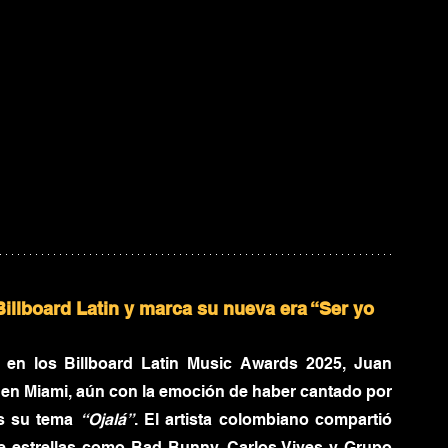
llboard Latin y marca su nueva era “Ser yo 
en los Billboard Latin Music Awards 2025, Juan 
n Miami, aún con la emoción de haber cantado por 
s su tema 
“Ojalá”
. El artista colombiano compartió 
 estrellas como Bad Bunny, Carlos Vives y Grupo 