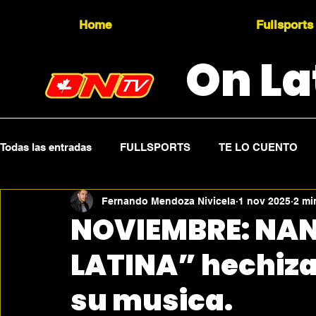
Home
Fullsports
On La
Todas las entradas
FULLSPORTS
TE LO CUENTO
Fernando Mendoza Nivicela
1 nov 2025
2 mi
Topicality
PRESS RELEASE
Press Sports
NOVIEMBRE: NANU
LATINA” hechiza
su musica.