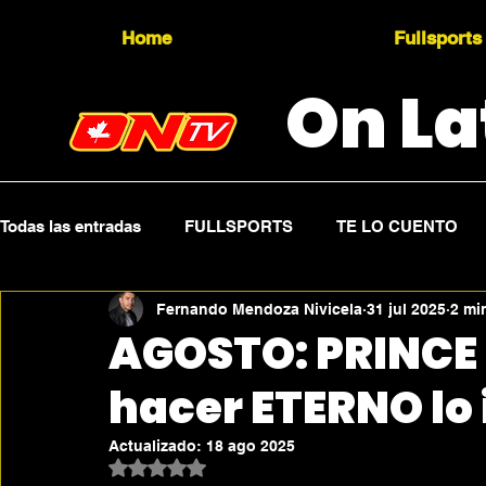
Home
Fullsports
On La
Todas las entradas
FULLSPORTS
TE LO CUENTO
Fernando Mendoza Nivicela
31 jul 2025
2 mi
Topicality
PRESS RELEASE
Press Sports
AGOSTO: PRINCE R
hacer ETERNO lo 
Actualizado:
18 ago 2025
Obtuvo NaN de 5 estrellas.