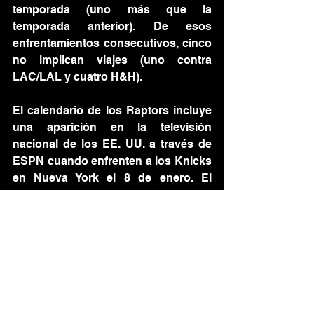
temporada (uno más que la 
temporada anterior). De esos 
enfrentamientos consecutivos, cinco 
no implican viajes (uno contra 
LAC/LAL y cuatro H&H).
El calendario de los Raptors incluye 
una aparición en la televisión 
nacional de los EE. UU. a través de 
ESPN cuando enfrenten a los Knicks 
en Nueva York el 8 de enero. El 
calendario de televisión local se 
anunciará en una fecha posterior.
Con la incorporación de Jahmi'us 
Ramsey y el anuncio del calendario 
de la temporada, los Raptors se 
preparan para una campaña que 
promete emoción y desafíos, 