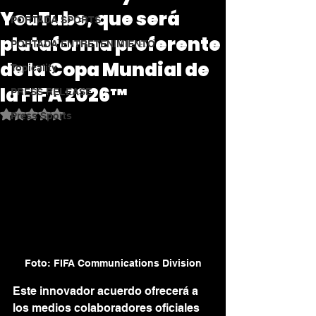
YouTube, que será
PORTADA SPORTS
plataforma preferente
PORTADA ENTRETENIMIENTO
de la Copa Mundial de
Topicality
la FIFA 2026™
PRESS RELEASE
Obtuvo NaN de 5 estrellas.
Press Sports
Foto: FIFA Communications Division
Este innovador acuerdo ofrecerá a 
los medios colaboradores oficiales 