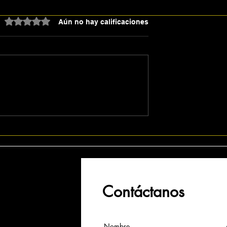
Obtuvo 0 de 5 estrellas.
Aún no hay calificaciones
Shakira y BTS
La FIFA presenta el
zarán el
Grupo de Estudio
 espectáculo
Técnico de la Copa
so de la final
Mundial de la FIFA 202
a Mundial de la
Contáctanos
Nombre