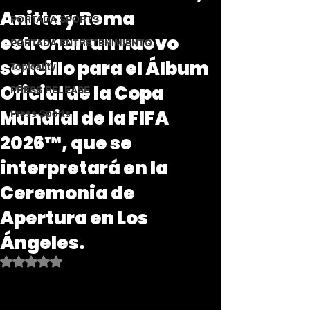
Anitta y Rema
PORTADA SPORTS
estrenan un nuevo
PORTADA ENTRETENIMIENTO
sencillo para el Álbum
Topicality
Oficial de la Copa
PRESS RELEASE
Mundial de la FIFA
Press Sports
2026™, que se
interpretará en la
Ceremonia de
Apertura en Los
Ángeles.
Obtuvo NaN de 5 estrellas.