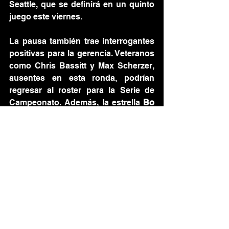
Seattle, que se definirá en un quinto 
juego este viernes.
La pausa también trae interrogantes 
positivas para la gerencia. Veteranos 
como Chris Bassitt y Max Scherzer, 
ausentes en esta ronda, podrían 
regresar al roster para la Serie de 
Campeonato. Además, la estrella 
Bo 
Bichette
 continúa progresando de su 
lesión de rodilla, habiendo iniciado 
actividades de bateo y carrera ligera.
Pero esas decisiones llegarán 
después. Por ahora, Toronto celebra. 
Han eliminado a su mayor rival en su 
propia casa y están a cuatro victorias 
de regresar a la Serie Mundial.
¡La Serie de Campeonato llega al 