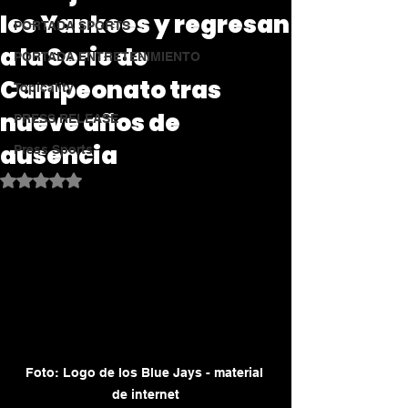
los Yankees y regresan
PORTADA SPORTS
a la Serie de
PORTADA ENTRETENIMIENTO
Campeonato tras
Topicality
nueve años de
PRESS RELEASE
ausencia
Press Sports
Obtuvo NaN de 5 estrellas.
Foto: Logo de los Blue Jays - material 
de internet