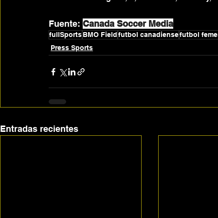
Fuente: 
Canada Soccer Media
fullSports
BMO Field
futbol canadiense
futbol fem
Press Sports
Entradas recientes