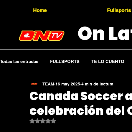
Home
Fullsports
On La
Todas las entradas
FULLSPORTS
TE LO CUENTO
TEAM
16 may 2025
4 min de lectura
Topicality
PRESS RELEASE
Press Sports
Canada Soccer a
celebración del 
Obtuvo NaN de 5 estrellas.