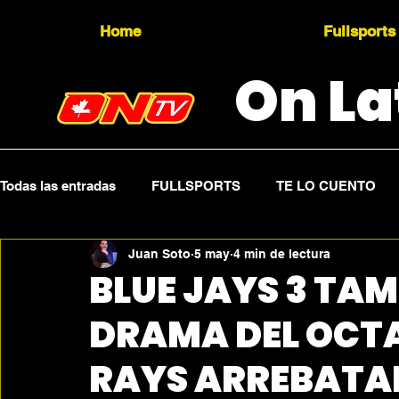
Home
Fullsports
On La
Todas las entradas
FULLSPORTS
TE LO CUENTO
Juan Soto
5 may
4 min de lectura
Topicality
PRESS RELEASE
Press Sports
BLUE JAYS 3 TAM
DRAMA DEL OCTA
RAYS ARREBATAN