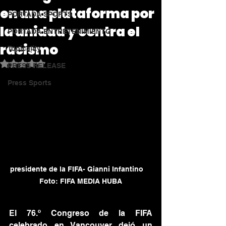
en una plataforma por
PORTADA SPORTS
la unidad y contra el
PORTADA ENTRETENIMIENTO
racismo
Topicality
Obtuvo NaN de 5 estrellas.
PRESS RELEASE
Press Sports
presidente de la FIFA- Gianni Infantino    
Foto: FIFA MEDIA HUBA
El 76.º Congreso de la FIFA 
celebrado en Vancouver dejó un 