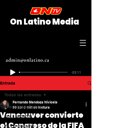
On Latino Media
admin@onlatino.ca
-03:11
Entrada
Todas las entradas
Fernando Mendoza Nivicela
Todas las entradas
30 abr
3 min de lectura
Vancouver convierte
FULLSPORTS
el Congreso de la FIFA
TE LO CUENTO