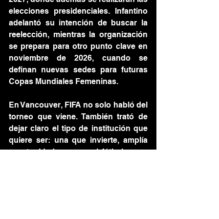
elecciones presidenciales. Infantino 
adelantó su intención de buscar la 
reelección, mientras la organización 
se prepara para otro punto clave en 
noviembre de 2026, cuando se 
definan nuevas sedes para futuras 
Copas Mundiales Femeninas.
En Vancouver, FIFA no solo habló del 
torneo que viene. También trató de 
dejar claro el tipo de institución que 
quiere ser: una que invierte, amplía 
oportunidades y usa el fútbol como 
un mensaje de encuentro en tiempos 
de división. Y con la Copa Mundial 
2026 a la vuelta de la esquina, ese 
mensaje ya comenzó a jugar su 
propio partido.