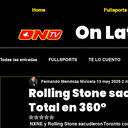
Home
Fullsports
On La
Todas las entradas
FULLSPORTS
TE LO CUENTO
Fernando Mendoza Nivicela
13 may 2025
2 m
Topicality
PRESS RELEASE
Press Sports
Rolling Stone sa
Total en 360°
Obtuvo NaN de 5 estrellas.
NXNE y Rolling Stone sacudieron Toronto con 