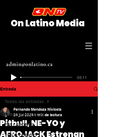
On Latino Media
admin@onlatino.ca
-03:11
Entrada
Todas las entradas
Fernando Mendoza Nivicela
Todas las entradas
24 jun 2024
1 min de lectura
Pitbull, NE-YO y
FULLSPORTS
AFROJACK Estrenan
TE LO CUENTO