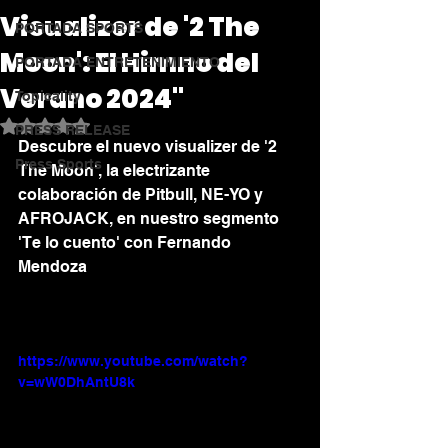
Visualizer de '2 The
PORTADA SPORTS
Moon': El Himno del
PORTADA ENTRETENIMIENTO
Verano 2024"
Topicality
Obtuvo NaN de 5 estrellas.
PRESS RELEASE
Descubre el nuevo visualizer de '2 
Press Sports
The Moon', la electrizante 
colaboración de Pitbull, NE-YO y 
AFROJACK, en nuestro segmento 
'Te lo cuento' con Fernando 
Mendoza
https://www.youtube.com/watch?
v=wW0DhAntU8k