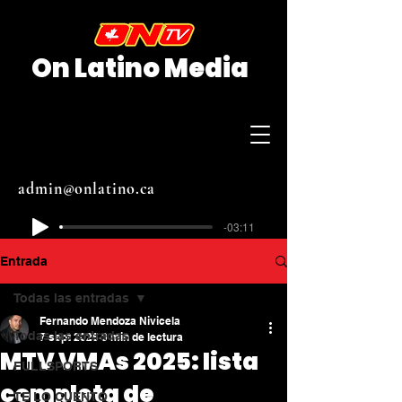
On Latino Media
admin@onlatino.ca
-03:11
Entrada
Todas las entradas
Fernando Mendoza Nivicela
Todas las entradas
7 sept 2025
3 min de lectura
MTV VMAs 2025: lista
FULLSPORTS
completa de
TE LO CUENTO