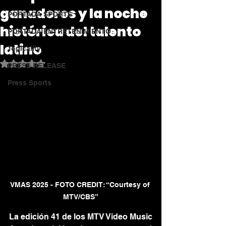
ganadores y la noche
PORTADA SPORTS
histórica del talento
PORTADA ENTRETENIMIENTO
latino
Topicality
Obtuvo NaN de 5 estrellas.
PRESS RELEASE
Press Sports
VMAS 2025 - FOTO CREDIT: “Courtesy of 
MTV/CBS”
La edición 41 de los MTV Video Music 