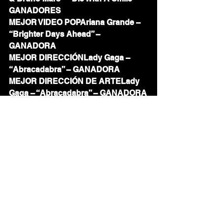
GANADORES
MEJOR VIDEO POPAriana Grande – 
“Brighter Days Ahead” – 
GANADORA
MEJOR DIRECCIÓNLady Gaga – 
“Abracadabra” – GANADORA
MEJOR DIRECCIÓN DE ARTELady 
Gaga – “Abracadabra” – GANADORA
MEJOR CINEMATOGRAFÍAKendrick 
Lamar – “Not Like Us” – GANADOR
MEJOR EDICIÓN DE VIDEOTate 
McRae – “Just Keep Watching” – 
GANADORA
MEJOR COREOGRAFÍADoechii – 
“Anxiety” – GANADORA
MEJOR GRUPOBLACKPINK – 
GANADORAS
MEJOR VIDEO K-POPLisa ft. Doja 