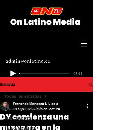
On Latino Media
admin@onlatino.ca
-03:11
Entrada
Todas las entradas
Fernando Mendoza Nivicela
Todas las entradas
20 ago 2025
2 min de lectura
DY comienza una
FULLSPORTS
nueva era en la
TE LO CUENTO