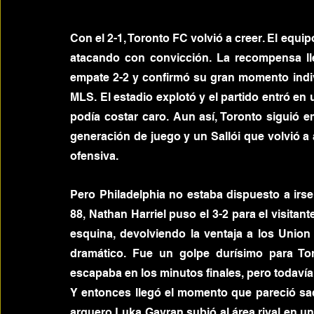
Con el 2-1, Toronto FC volvió a creer. El equ
atacando con convicción. La recompensa ll
empate 2-2 y confirmó su gran momento indi
MLS. El estadio explotó y el partido entró en u
podía costar caro. Aun así, Toronto siguió 
generación de juego y un Sallói que volvió a
ofensiva.
Pero Philadelphia no estaba dispuesto a irse 
88, Nathan Harriel puso el 3-2 para el visitant
esquina, devolviendo la ventaja a los Union
dramático. Fue un golpe durísimo para Tor
escapaba en los minutos finales, pero todaví
Y entonces llegó el momento que pareció saca
arquero Luka Gavran subió al área rival en u