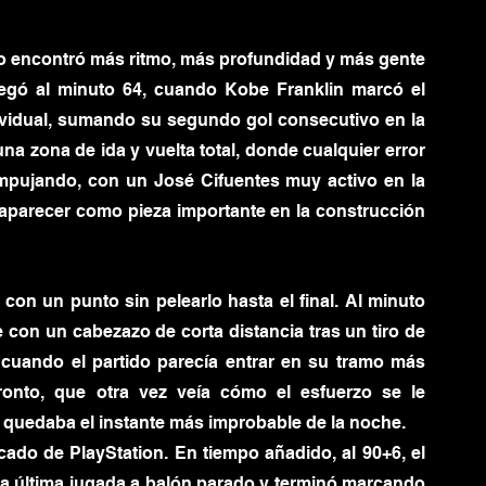
ipo encontró más ritmo, más profundidad y más gente 
egó al minuto 64, cuando Kobe Franklin marcó el 
vidual, sumando su segundo gol consecutivo en la 
na zona de ida y vuelta total, donde cualquier error 
empujando, con un José Cifuentes muy activo en la 
 aparecer como pieza importante en la construcción 
con un punto sin pelearlo hasta el final. Al minuto 
e con un cabezazo de corta distancia tras un tiro de 
 cuando el partido parecía entrar en su tramo más 
onto, que otra vez veía cómo el esfuerzo se le 
a quedaba el instante más improbable de la noche.
do de PlayStation. En tiempo añadido, al 90+6, el 
na última jugada a balón parado y terminó marcando 