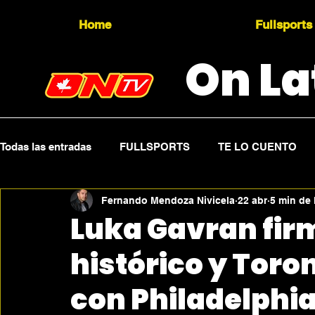
Home
Fullsports
On La
Todas las entradas
FULLSPORTS
TE LO CUENTO
Fernando Mendoza Nivicela
22 abr
5 min de 
Topicality
PRESS RELEASE
Press Sports
Luka Gavran firm
histórico y Toro
con Philadelphi