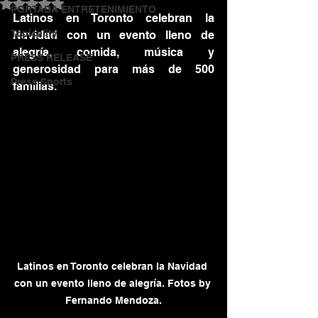
Obtuvo NaN de 5 estrellas.
PORTADA ENTRETENIMIENTO
Latinos en Toronto celebran la 
Topicality
Navidad con un evento lleno de 
alegría, comida, música y 
PRESS RELEASE
generosidad para más de 500 
Press Sports
familias.
Latinos en Toronto celebran la Navidad 
con un evento lleno de alegría. Fotos by 
Fernando Mendoza.