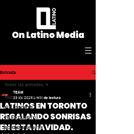
On Latino Media
Entrada
admin@onlatino.ca
Todas las entradas
TEAM
Todas las entradas
23 dic 2024
2 min de lectura
LATINOS EN TORONTO
FULLSPORTS
REGALANDO SONRISAS
TE LO CUENTO
EN ESTA NAVIDAD.
PORTADA SPORTS