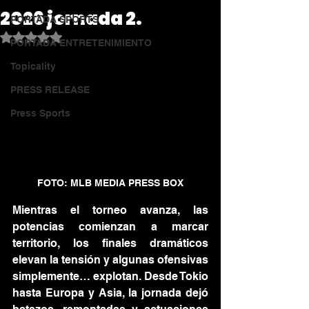
2026 jornada 2.
PORTADA SPORTS
Obtuvo NaN de 5 estrellas.
PORTADA ENTRETENIMIENTO
Topicality
PRESS RELEASE
Press Sports
FOTO: MLB MEDIA PRESS BOX
Mientras el torneo avanza, las 
potencias comienzan a marcar 
territorio, los finales dramáticos 
elevan la tensión y algunas ofensivas 
simplemente… explotan. Desde Tokio 
hasta Europa y Asia, la jornada dejó 