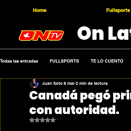
Home
Fullsports
On La
Todas las entradas
FULLSPORTS
TE LO CUENTO
Juan Soto
8 mar
2 min de lectura
Topicality
PRESS RELEASE
Press Sports
Canadá pegó pri
con autoridad.
Obtuvo NaN de 5 estrellas.