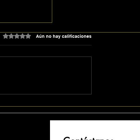
Obtuvo 0 de 5 estrellas.
Aún no hay calificaciones
co arranca
erecho vs