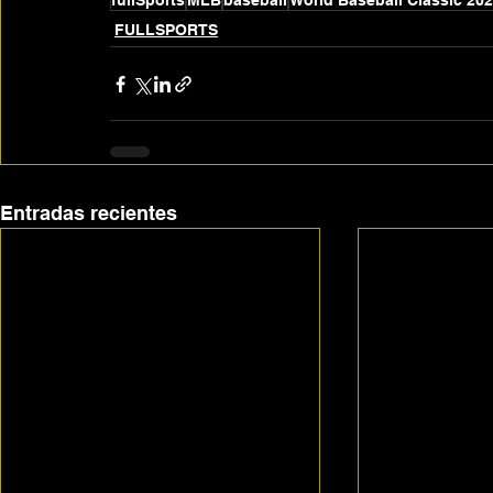
fullSports
MLB
baseball
World Baseball Classic 20
FULLSPORTS
Entradas recientes