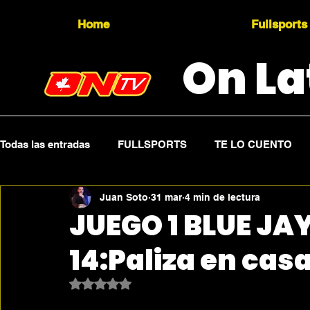
Home
Fullsports
On La
Todas las entradas
FULLSPORTS
TE LO CUENTO
Juan Soto
31 mar
4 min de lectura
Topicality
PRESS RELEASE
Press Sports
JUEGO 1 BLUE JA
14:Paliza en cas
Obtuvo NaN de 5 estrellas.