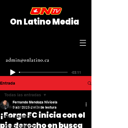
On Latino Media
admin@onlatino.ca
-03:11
Entrada
Todas las entradas
Fernando Mendoza Nivicela
Todas las entradas
5 abr 2025
2 min de lectura
¡Forge FC inicia con el
FULLSPORTS
pie derecho en busca
TE LO CUENTO