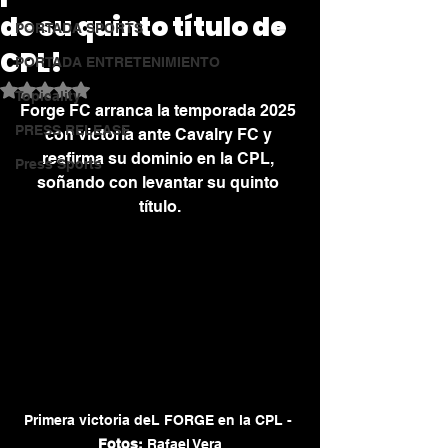
de su quinto título de
PORTADA SPORTS
CPL!
PORTADA ENTRETENIMIENTO
Obtuvo NaN de 5 estrellas.
Topicality
Forge FC arranca la temporada 2025 
PRESS RELEASE
con victoria ante Cavalry FC y 
reafirma su dominio en la CPL, 
Press Sports
soñando con levantar su quinto 
título.
Primera victoria deL FORGE en la CPL - 
Fotos:
 Rafael Vera