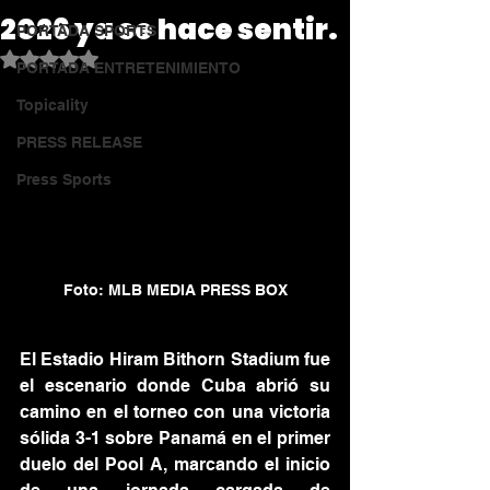
2026 ya se hace sentir.
PORTADA SPORTS
Obtuvo NaN de 5 estrellas.
PORTADA ENTRETENIMIENTO
Topicality
PRESS RELEASE
Press Sports
Foto: MLB MEDIA PRESS BOX
El Estadio Hiram Bithorn Stadium fue 
el escenario donde Cuba abrió su 
camino en el torneo con una victoria 
sólida 3-1 sobre Panamá en el primer 
duelo del Pool A, marcando el inicio 