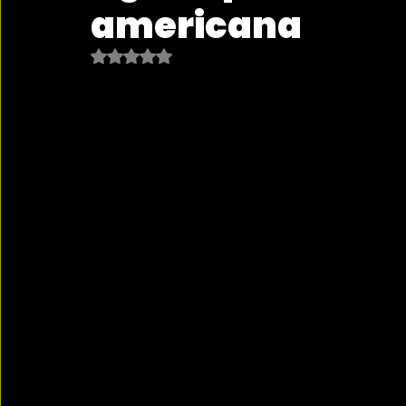
americana
Obtuvo NaN de 5 estrellas.