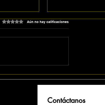
Obtuvo 0 de 5 estrellas.
Aún no hay calificaciones
perdio la serie
7-9 de julio
os, los ultimos
2025Azulejos Ganan
serie, pero dejan dud
Contáctanos