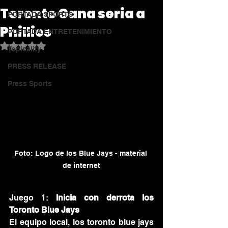
Toronto Gana seria a
PORTADA SPORTS
Phillies
PORTADA ENTRETENIMIENTO
Obtuvo NaN de 5 estrellas.
Topicality
PRESS RELEASE
Press Sports
Foto: Logo de los Blue Jays - material 
de internet
Juego 1: 
Inicia con derrota los 
Toronto Blue Jays
El equipo local, los toronto blue jays 