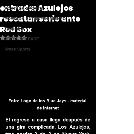
entrada: Azulejos
PORTADA SPORTS
rescatan serie ante
PORTADA ENTRETENIMIENTO
Red Sox
Topicality
Obtuvo NaN de 5 estrellas.
PRESS RELEASE
Press Sports
Foto: Logo de los Blue Jays - material 
de internet
El regreso a casa llega después de 
una gira complicada. Los Azulejos, 