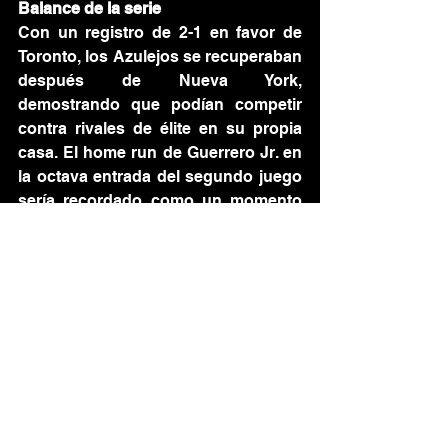
Balance de la serie
Con un registro de 2-1 en favor de 
Toronto, los Azulejos se recuperaban 
después de Nueva York, 
demostrando que podían competir 
contra rivales de élite en su propia 
casa. El home run de Guerrero Jr. en 
la octava entrada del segundo juego 
sería recordado como un momento 
de quiebre para el equipo, un 
recordatorio de que dentro de la 
alineación habitaban bateadores 
capaces de cambiar juegos en un 
swing.
“Estas son las series que 
reconstruyen confianza. Ganamos 
dos de tres ante un equipo 
competitivo. Eso es lo que 
necesitábamos”, expresó John 