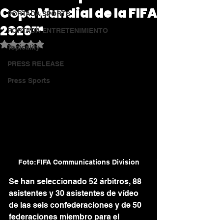
Copa Mundial de la FIFA
PORTADA SPORTS
2026™
PORTADA ENTRETENIMIENTO
Obtuvo NaN de 5 estrellas.
Topicality
PRESS RELEASE
Press Sports
Foto:FIFA Communications Division
Se han seleccionado 52 árbitros, 88 
asistentes y 30 asistentes de vídeo 
de las seis confederaciones y de 50 
federaciones miembro para el 