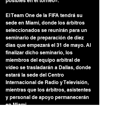
posibles en el torneo».
El Team One de la FIFA tendrá su 
sede en Miami, donde los árbitros 
seleccionados se reunirán para un 
seminario de preparación de diez 
días que empezará el 31 de mayo. Al 
finalizar dicho seminario, los 
miembros del equipo arbitral de 
vídeo se trasladarán a Dallas, donde 
estará la sede del Centro 
Internacional de Radio y Televisión, 
mientras que los árbitros, asistentes 
y personal de apoyo permanecerán 
en Miami.
Ahora que la lista del equipo arbitral 
está confirmada, la FIFA confía en 
que los mejores árbitros del planeta 