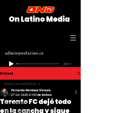
On Latino Media
admin@onlatino.ca
-03:11
Entrada
Todas las entradas
Fernando Mendoza Nivicela
Todas las entradas
27 abr 2025
3 min de lectura
Toronto FC dejó todo
FULLSPORTS
en la cancha y sigue
TE LO CUENTO