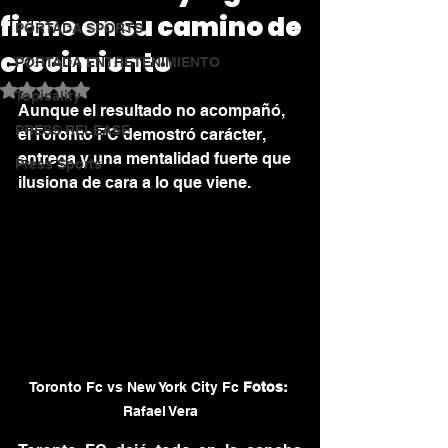
firme en su camino de
PORTADA SPORTS
crecimiento
PORTADA ENTRETENIMIENTO
Obtuvo NaN de 5 estrellas.
Topicality
Aunque el resultado no acompañó, 
PRESS RELEASE
el Toronto FC demostró carácter, 
entrega y una mentalidad fuerte que 
Press Sports
ilusiona de cara a lo que viene.
Toronto Fc vs New York City Fc 
Fotos:
Rafael Vera