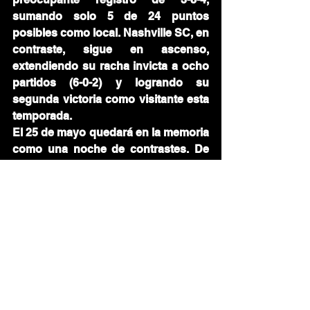
sumando solo 5 de 24 puntos 
posibles como local. Nashville SC, en 
contraste, sigue en ascenso, 
extendiendo su racha invicta a ocho 
partidos (6-0-2) y logrando su 
segunda victoria como visitante esta 
temporada.
El 25 de mayo quedará en la memoria 
como una noche de contrastes. De 
un lado, los hitos históricos 
alcanzados por Johnson y Osorio; 
del otro, una derrota que evidenció 
las falencias de un equipo que aún 
está en construcción.
Toronto FC sigue siendo un proyecto 
en desarrollo. La pasión está, los 
momentos brillantes también. Pero la 