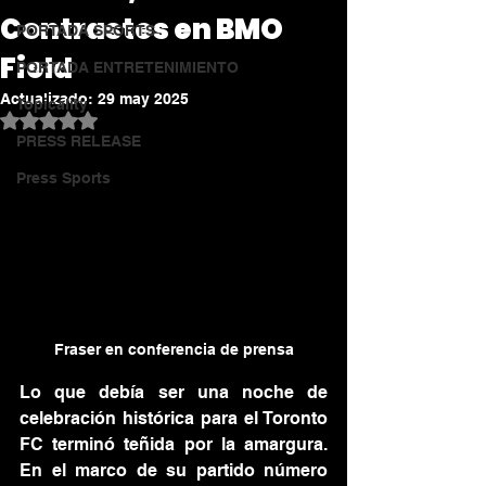
Contrastes en BMO
PORTADA SPORTS
Field
PORTADA ENTRETENIMIENTO
Actualizado:
29 may 2025
Topicality
Obtuvo NaN de 5 estrellas.
PRESS RELEASE
Press Sports
Fraser en conferencia de prensa
Lo que debía ser una noche de 
celebración histórica para el Toronto 
FC terminó teñida por la amargura. 
En el marco de su partido número 