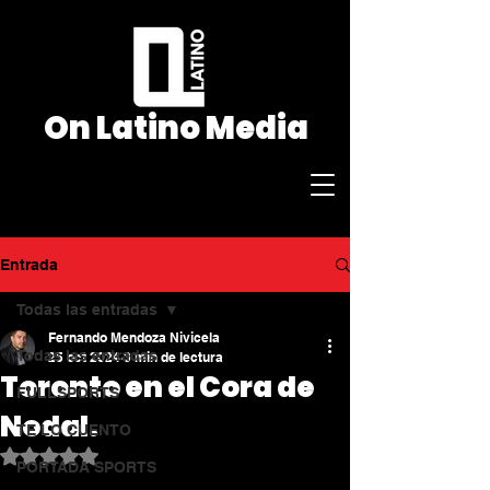
On Latino Media
Entrada
admin@onlatino.ca
Todas las entradas
Fernando Mendoza Nivicela
Todas las entradas
25 oct 2024
3 min de lectura
Toronto en el Cora de
FULLSPORTS
Nodal.
TE LO CUENTO
Obtuvo NaN de 5 estrellas.
PORTADA SPORTS