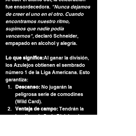
fue ensordecedora. 
"Nunca dejamos 
de creer el uno en el otro. Cuando 
encontramos nuestro ritmo, 
supimos que nadie podía 
vencernos"
, declaró Schneider, 
empapado en alcohol y alegría.
Lo que significa:
Al ganar la división, 
los Azulejos obtienen el sembrado 
número 1 de la Liga Americana. Esto 
garantiza:
Descanso:
 No jugarán la 
peligrosa serie de comodines 
(Wild Card).
Ventaja de campo:
 Tendrán la 
localía en la Serie Divisional 
(ALDS) y en una eventual Serie 
de Campeonato.