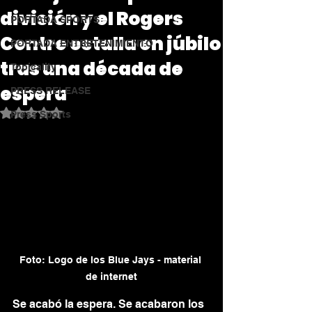
división y el Rogers
PORTADA SPORTS
Centre estalla en júbilo
PORTADA ENTRETENIMIENTO
tras una década de
Topicality
espera
PRESS RELEASE
Obtuvo NaN de 5 estrellas.
Press Sports
Foto: Logo de los Blue Jays - material 
de internet
Se acabó la espera. Se acabaron los 