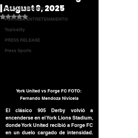
| August 9, 2025
PORTADA SPORTS
Obtuvo NaN de 5 estrellas.
PORTADA ENTRETENIMIENTO
Topicality
PRESS RELEASE
Press Sports
York United vs Forge FC FOTO: 
Fernando Mendoza Nivicela
El clásico 905 Derby volvió a 
encenderse en el York Lions Stadium, 
donde York United recibió a Forge FC 
en un duelo cargado de intensidad. 