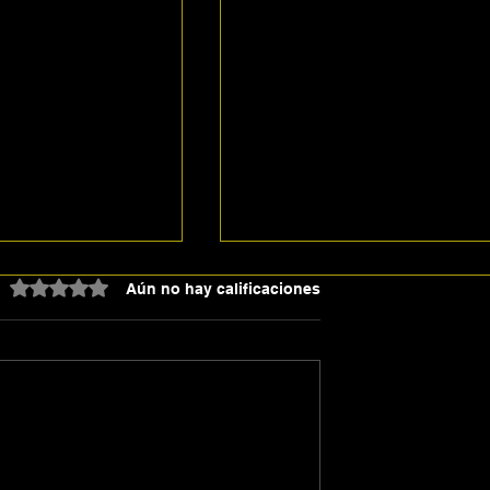
Obtuvo 0 de 5 estrellas.
Aún no hay calificaciones
yo. Santander
2 Mayo- 4 Mayo. Arias 
 Azulejos en
Bibee frenan a Azulejo