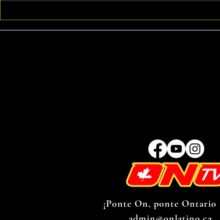
destroza a Azulejos con
Californi
grand slam
épica ant
¡Ponte On, ponte Ontario 
admin@onlatino.ca