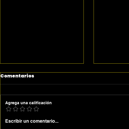
Comentarios
Agrega una calificación
Drama en la novena:
6-8 de Ma
Escribir un comentario...
Junior Caminero
rescata a