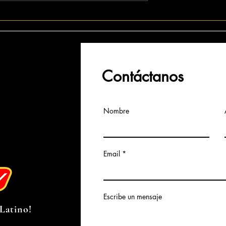
a: Remontada
Guardians demuestr
e Angels
por qué compiten
Contáctanos
Nombre
Email
Escribe un mensaje
Latino!