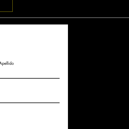
an
Apellido