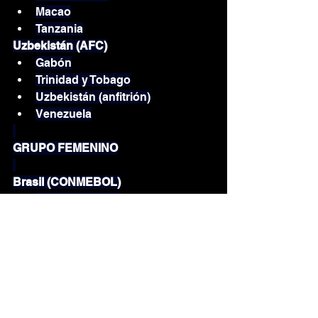
Macao
Tanzania
Uzbekistán (AFC)
Gabón
Trinidad y Tobago
Uzbekistán (anfitrión)
Venezuela
GRUPO FEMENINO
Brasil (CONMEBOL)
Brasil (anfitrión)
Canadá
República de Corea
Zambia
Costa de Marfil (CAF)
Costa de Marfil (anfitrión)