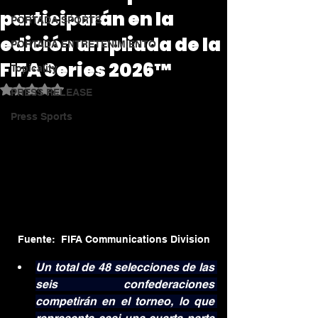
participarán en la
PORTADA SPORTS
edición ampliada de la
PORTADA ENTRETENIMIENTO
FIFA Series 2026™
Topicality
Obtuvo NaN de 5 estrellas.
PRESS RELEASE
Press Sports
Fuente:  FIFA Communications Division
Un total de 48 selecciones de las 
seis confederaciones 
competirán en el torneo, lo que 