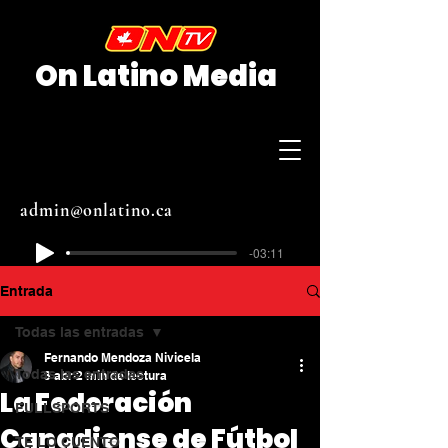
On Latino Media
admin@onlatino.ca
-03:11
Entrada
Todas las entradas
Fernando Mendoza Nivicela
Todas las entradas
3 abr
2 min de lectura
La Federación
FULLSPORTS
Canadiense de Fútbol
TE LO CUENTO