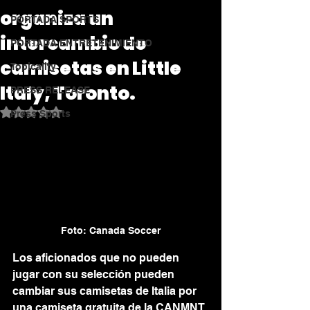
organiza un
PORTADA SPORTS
intercambio de
PORTADA ENTRETENIMIENTO
camisetas en Little
Topicality
Italy, Toronto.
PRESS RELEASE
Obtuvo NaN de 5 estrellas.
Press Sports
Foto: Canada Soccer
Los aficionados que no pueden 
jugar con su selección pueden 
cambiar sus camisetas de Italia por 
una camiseta gratuita de la CANMNT 