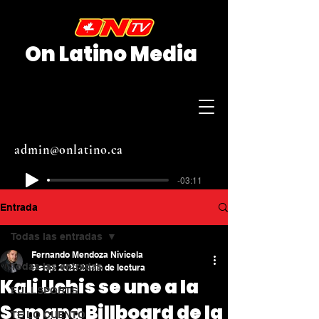
On Latino Media
admin@onlatino.ca
-03:11
Entrada
Todas las entradas
Fernando Mendoza Nivicela
Todas las entradas
9 sept 2025
2 min de lectura
Kali Uchis se une a la
FULLSPORTS
Semana Billboard de la
TE LO CUENTO