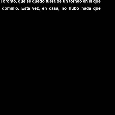
 Toronto, que se quedó fuera de un torneo en el que 
 y dominio. Esta vez, en casa, no hubo nada que 