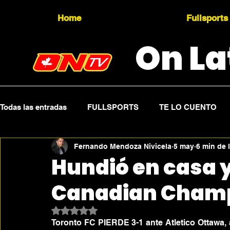
Home
Fullsports
On La
Todas las entradas
FULLSPORTS
TE LO CUENTO
Fernando Mendoza Nivicela
5 may
6 min de 
Topicality
PRESS RELEASE
Press Sports
Hundió en casa y
Canadian Cham
Obtuvo NaN de 5 estrellas.
Toronto FC PIERDE 3-1 ante Atletico Ottawa, 