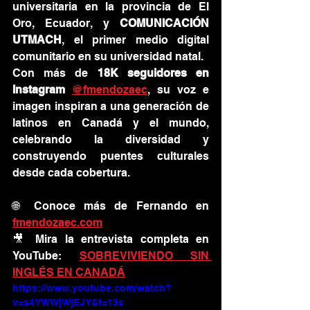
universitaria en la provincia de El 
Oro, Ecuador, y 
COMUNICACIÓN 
UTMACH
, el primer medio digital 
comunitario en su universidad natal.
Con más de 
18K seguidores en 
Instagram
@fmendozaec
, su voz e 
imagen inspiran a una generación de 
latinos en Canadá y el mundo, 
celebrando la diversidad y 
construyendo puentes culturales 
desde cada cobertura.
🌐 Conoce más de Fernando en 
fmendozaec.com
🎥 Mira la entrevista completa en 
YouTube: 
SOBREVIVIENDO SIN 
INGLÉS EN CANADÁ
https://www.youtube.com/watch?
v=s4YWWjWjEJY&t=13s