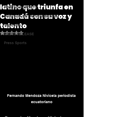
latino que triunfa en
PORTADA SPORTS
Canadá con su voz y
PORTADA ENTRETENIMIENTO
talento
Topicality
Obtuvo NaN de 5 estrellas.
PRESS RELEASE
Press Sports
Fernando Mendoza Nivicela periodista 
ecuatoriano