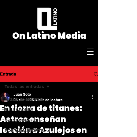
On Latino Media
Entrada
admin@onlatino.ca
Todas las entradas
Juan Soto
Todas las entradas
24 abr 2025
3 min de lectura
En tierra de titanes:
FULLSPORTS
Astros enseñan
TE LO CUENTO
lección a Azulejos en
PORTADA SPORTS