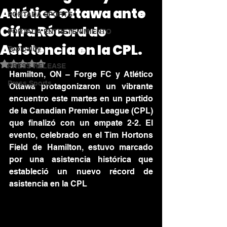
Atlético Ottawa ante
PORTADA SPORTS
Cifra Récord de
PORTADA ENTRETENIMIENTO
Asistencia en la CPL.
Topicality
Obtuvo NaN de 5 estrellas.
PRESS RELEASE
Hamilton, ON – Forge FC y Atlético 
Press Sports
Ottawa protagonizaron un vibrante 
encuentro este martes en un partido 
de la Canadian Premier League (CPL) 
que finalizó con un empate 2-2. El 
evento, celebrado en el Tim Hortons 
Field de Hamilton, estuvo marcado 
por una asistencia histórica que 
estableció un nuevo récord 
de 
asistencia en la CPL