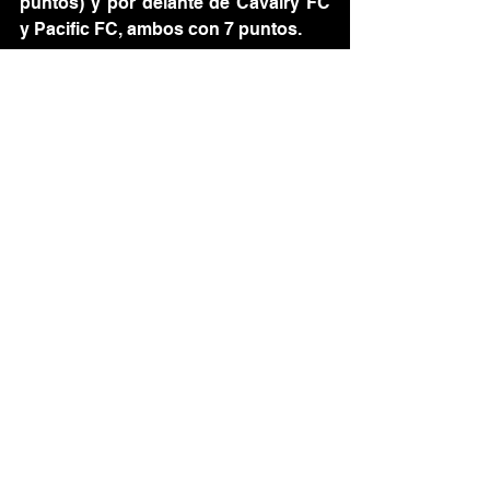
puntos) y por delante de Cavalry FC 
y Pacific FC, ambos con 7 puntos.
Posición
Equipo
Puntos
1°
Atlético 
17
Ottawa
2°
HFX 
11
Wanderers
3°
Forge FC
10
4°
Cavalry FC
7
5°
Pacific FC
7
6°
Vancouver 
5
FC