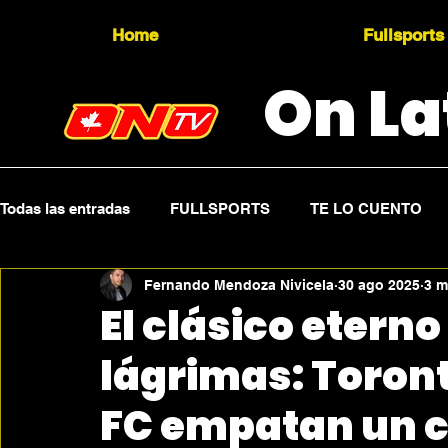
Home
Fullsports
On La
Todas las entradas
FULLSPORTS
TE LO CUENTO
Fernando Mendoza Nivicela
30 ago 2025
3 m
Topicality
PRESS RELEASE
Press Sports
El clásico eterno
lágrimas: Toront
FC empatan un c