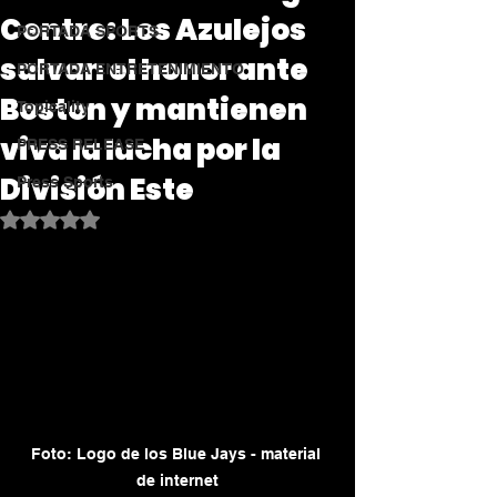
Centre: Los Azulejos
PORTADA SPORTS
salvan el honor ante
PORTADA ENTRETENIMIENTO
Boston y mantienen
Topicality
viva la lucha por la
PRESS RELEASE
División Este
Press Sports
Obtuvo NaN de 5 estrellas.
Foto: Logo de los Blue Jays - material 
de internet