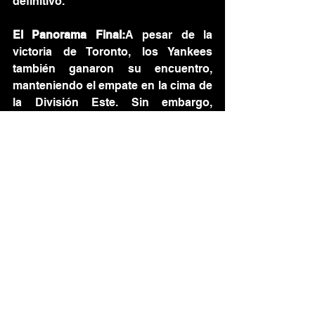
definitivo.
El Panorama Final:
A pesar de la 
victoria de Toronto, los Yankees 
también ganaron su encuentro, 
manteniendo el empate en la cima de 
la División Este. Sin embargo, 
gracias al criterio de desempate 
(Toronto ganó la serie particular en la 
temporada), los Azulejos controlan 
su destino.
Lo que Viene:
El drama se extiende al 
fin de semana final. Los Azulejos 
cierran la temporada regular 
recibiendo a los Rays de Tampa Bay. 
Shane Bieber
 (3-2) tomará la lomita 
este viernes con la misión de acercar 
a Toronto a ese elusivo título 