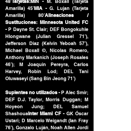
48’
Tarjetas:MIN - 
M. Boxall (Tarjeta 
Amarilla) 45’
MIA - 
G. Lujan (Tarjeta 
Amarilla) 80’
Alineaciones / 
Sustituciones: Minnesota United FC 
-
 P Dayne St. Clair; DEF Bongokuhle 
Hlongwane (Julian Gressel 71’), 
Jefferson Diaz (Kelvin Yeboah 57’), 
Michael Boxall ©, Nicolas Romero, 
Anthony Markanich (Joseph Rosales 
46’); M Joaquin Pereyra, Carlos 
Harvey, Robin Lod; DEL Tani 
Oluwaseyi (Sang Bin Jeong 71’)
Suplentes no utilizados - 
P Alec Smir; 
DEF D.J. Taylor, Morris Duggan; M 
Hoyeon Jung; DEL Samuel 
Shashoua
Inter Miami CF - 
GK Óscar 
Ustari; D Marcelo Weigandt (Ian Fray 
76’), Gonzalo Luján, Noah Allen Jordi 