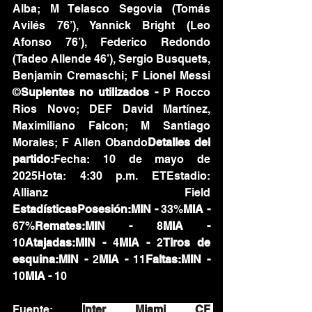
Alba; M Telasco Segovia (Tomás 
Avilés 76’), Yannick Bright (Leo 
Afonso 76’), Federico Redondo 
(Tadeo Allende 46’), Sergio Busquets, 
Benjamin Cremaschi; F Lionel Messi 
©
Suplentes no utilizados -
 P Rocco 
Rios Novo; DEF David Martínez, 
Maximiliano Falcon; M Santiago 
Morales; F Allen Obando
Detalles del 
partido:
Fecha: 10 de mayo de 
2025Hota: 4:30 p.m. ETEstadio: 
Allianz Field 
EstadísticasPosesión:MIN - 
33%
MIA - 
67%
Remates:MIN - 
8
MIA - 
10
Atajadas:MIN - 
4
MIA - 
2
Tiros de 
esquina:MIN - 
2
MIA - 
11
Faltas:MIN - 
10
MIA - 
10
Fuente: 
Inter Miami CF 