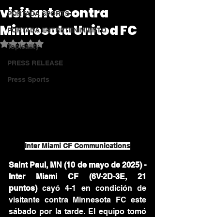
visitante contra
PORTADA SPORTS
Minnesota United FC
PORTADA ENTRETENIMIENTO
Obtuvo NaN de 5 estrellas.
Topicality
PRESS RELEASE
Press Sports
Inter Miami CF Communications
S
aint Paul, MN (10 de mayo de 2025) - 
Inter Miami CF (6V-2D-3E, 21 
puntos)
 cayó 4-1 en condición de 
visitante contra Minnesota FC este 
sábado por la tarde. El equipo tomó 