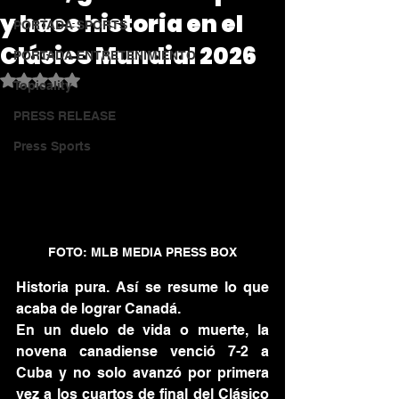
y hace historia en el
PORTADA SPORTS
Clásico Mundial 2026
PORTADA ENTRETENIMIENTO
Obtuvo NaN de 5 estrellas.
Topicality
PRESS RELEASE
Press Sports
FOTO: MLB MEDIA PRESS BOX
Historia pura. Así se resume lo que 
acaba de lograr Canadá.
En un duelo de vida o muerte, la 
novena canadiense venció 7-2 a 
Cuba y no solo avanzó por primera 
vez a los cuartos de final del Clásico 